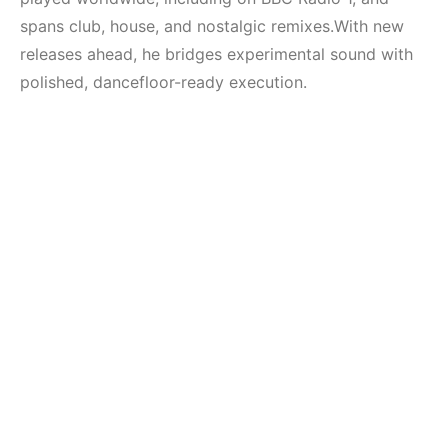
(House, Techno,
Mekanları ve
Downtempo)
Etkinlikleri 2023
spans club, house, and nostalgic remixes.With new
(Downtempo,
releases ahead, he bridges experimental sound with
HEMEN İNCELE
House, Techno)
polished, dancefloor-ready execution.
HEMEN İNCELE