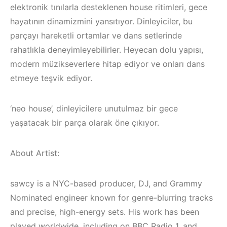
elektronik tınılarla desteklenen house ritimleri, gece
hayatının dinamizmini yansıtıyor. Dinleyiciler, bu
parçayı hareketli ortamlar ve dans setlerinde
rahatlıkla deneyimleyebilirler. Heyecan dolu yapısı,
modern müzikseverlere hitap ediyor ve onları dans
etmeye teşvik ediyor.
‘neo house’, dinleyicilere unutulmaz bir gece
yaşatacak bir parça olarak öne çıkıyor.
About Artist:
Bodrum / Çeşme 
sawcy is a NYC-based producer, DJ, and Grammy
Çeşme /
Alaçatı / Akyaka /
Elektronik Müzik
Kuşadası /
Nominated engineer known for genre-blurring tracks
Mekanları 2022 –
Elektronik Müzik
and precise, high-energy sets. His work has been
played worldwide, including on BBC Radio 1, and