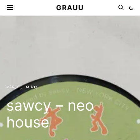
GRAUU
MANŞET
MÜZIK
sawcy – neo
house