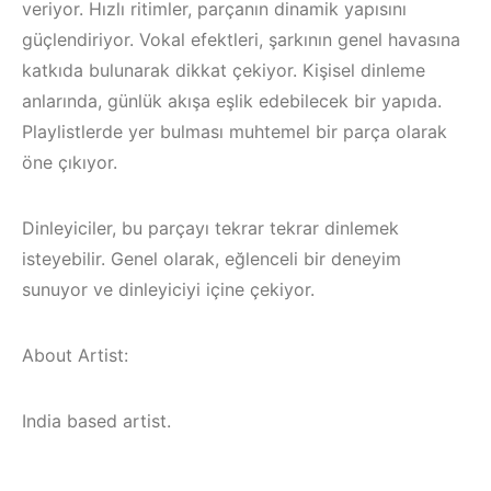
veriyor. Hızlı ritimler, parçanın dinamik yapısını
güçlendiriyor. Vokal efektleri, şarkının genel havasına
katkıda bulunarak dikkat çekiyor. Kişisel dinleme
anlarında, günlük akışa eşlik edebilecek bir yapıda.
Playlistlerde yer bulması muhtemel bir parça olarak
öne çıkıyor.
Dinleyiciler, bu parçayı tekrar tekrar dinlemek
isteyebilir. Genel olarak, eğlenceli bir deneyim
sunuyor ve dinleyiciyi içine çekiyor.
About Artist:
Çeşme / Bodrum /
Akyaka /
Çeşme /
India based artist.
Marmaris /
Elektronik Müzik
Kuşadası /
Mekanları 2022 –