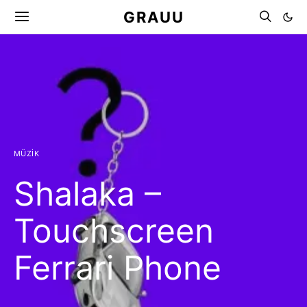
GRAUU
MÜZIK
Shalaka –
Touchscreen
Ferrari Phone