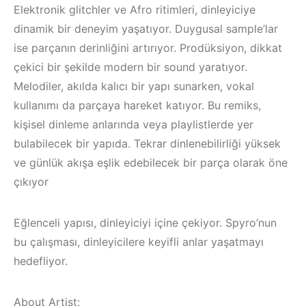
Elektronik glitchler ve Afro ritimleri, dinleyiciye
dinamik bir deneyim yaşatıyor. Duygusal sample’lar
ise parçanın derinliğini artırıyor. Prodüksiyon, dikkat
çekici bir şekilde modern bir sound yaratıyor.
Melodiler, akılda kalıcı bir yapı sunarken, vokal
kullanımı da parçaya hareket katıyor. Bu remiks,
kişisel dinleme anlarında veya playlistlerde yer
bulabilecek bir yapıda. Tekrar dinlenebilirliği yüksek
ve günlük akışa eşlik edebilecek bir parça olarak öne
çıkıyor
Eğlenceli yapısı, dinleyiciyi içine çekiyor. Spyro’nun
Çeşme / Bodrum /
bu çalışması, dinleyicilere keyifli anlar yaşatmayı
Akyaka /
Çeşme /
hedefliyor.
Marmaris /
Elektronik Müzik
Kuşadası /
Mekanları 2022 –
About Artist: