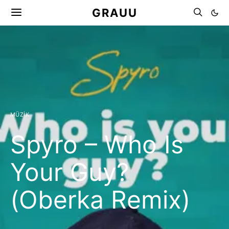
GRAUU
MÜZIK
Spyro – Who Is
Your Guy?
(Oberka Remix)