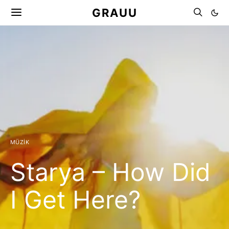
GRAUU
MÜZIK
Starya – How Did
I Get Here?