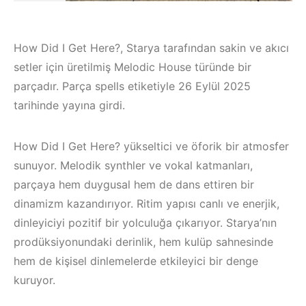
How Did I Get Here?, Starya tarafından sakin ve akıcı
setler için üretilmiş Melodic House türünde bir
parçadır. Parça spells etiketiyle 26 Eylül 2025
tarihinde yayına girdi.
How Did I Get Here? yükseltici ve öforik bir atmosfer
sunuyor. Melodik synthler ve vokal katmanları,
parçaya hem duygusal hem de dans ettiren bir
dinamizm kazandırıyor. Ritim yapısı canlı ve enerjik,
dinleyiciyi pozitif bir yolculuğa çıkarıyor. Starya’nın
Bodrum / Çeşme /
Çeşme / Bodrum 
prodüksiyonundaki derinlik, hem kulüp sahnesinde
Alaçatı / Akyaka /
Akyaka /
hem de kişisel dinlemelerde etkileyici bir denge
Kuşadası /
Marmaris /
kuruyor.
Elektronik Müzik
Kuşadası /