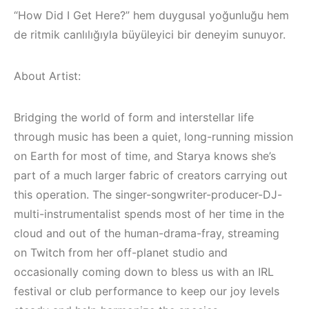
Mekanları ve
Elektronik Müzik
“How Did I Get Here?” hem duygusal yoğunluğu hem
Etkinlikleri 2023
Mekanları 2022
(Downtempo,
(House, Techno,
de ritmik canlılığıyla büyüleyici bir deneyim sunuyor.
House, Techno)
Downtempo)
About Artist:
HEMEN İNCELE
HEMEN İNCELE
Bridging the world of form and interstellar life
through music has been a quiet, long-running mission
on Earth for most of time, and Starya knows she’s
part of a much larger fabric of creators carrying out
this operation. The singer-songwriter-producer-DJ-
multi-instrumentalist spends most of her time in the
cloud and out of the human-drama-fray, streaming
on Twitch from her off-planet studio and
occasionally coming down to bless us with an IRL
festival or club performance to keep our joy levels