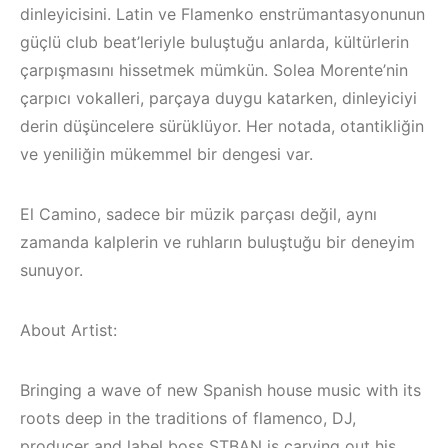
dinleyicisini. Latin ve Flamenko enstrümantasyonunun
güçlü club beat’leriyle buluştuğu anlarda, kültürlerin
çarpışmasını hissetmek mümkün. Solea Morente’nin
çarpıcı vokalleri, parçaya duygu katarken, dinleyiciyi
derin düşüncelere sürüklüyor. Her notada, otantikliğin
ve yeniliğin mükemmel bir dengesi var.
El Camino, sadece bir müzik parçası değil, aynı
zamanda kalplerin ve ruhların buluştuğu bir deneyim
sunuyor.
About Artist:
Çeşme /
Elektronik Müzik
Bringing a wave of new Spanish house music with its
İzmir ‘in Yeni
Mekanları 2022 –
roots deep in the traditions of flamenco, DJ,
producer and label boss STBAN is carving out his