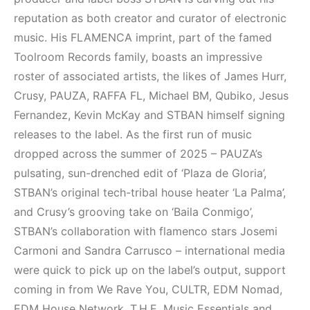
Elektronik Müzik
(House, Techno,
Mekanı : CAVE
Downtempo)
reputation as both creator and curator of electronic
music. His FLAMENCA imprint, part of the famed
HEMEN İNCELE
HEMEN İNCELE
Toolroom Records family, boasts an impressive
roster of associated artists, the likes of James Hurr,
Crusy, PAUZA, RAFFA FL, Michael BM, Qubiko, Jesus
Fernandez, Kevin McKay and STBAN himself signing
releases to the label. As the first run of music
dropped across the summer of 2025 – PAUZA’s
pulsating, sun-drenched edit of ‘Plaza de Gloria’,
STBAN’s original tech-tribal house heater ‘La Palma’,
and Crusy’s grooving take on ‘Baila Conmigo’,
STBAN’s collaboration with flamenco stars Josemi
Carmoni and Sandra Carrusco – international media
were quick to pick up on the label’s output, support
coming in from We Rave You, CULTR, EDM Nomad,
EDM House Network, T.H.E. Music Essentials and