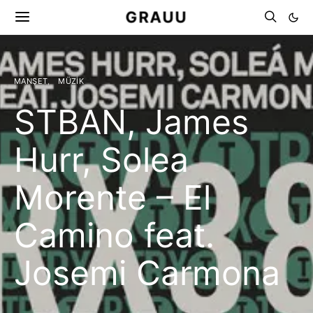
GRAUU
MANŞET
MÜZIK
STBAN, James
Hurr, Solea
Morente – El
Camino feat.
Josemi Carmona