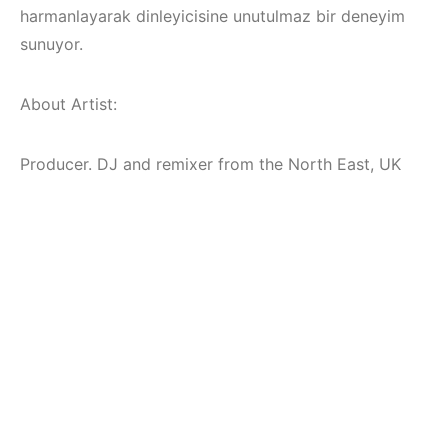
harmanlayarak dinleyicisine unutulmaz bir deneyim
sunuyor.
About Artist:
Producer. DJ and remixer from the North East, UK
Çeşme / Alaçatı
Çeşme /
Elektronik Müzik
Elektronik Müzik
Mekanları 2023 –
Mekanları 2022 –