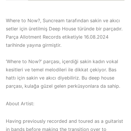
Where to Now?, Suncream tarafından sakin ve akıcı
setler için üretilmiş Deep House türünde bir parçadır.
Parça Allotment Records etiketiyle 16.08.2024
tarihinde yayına girmiştir.
‘Where to Now?’ parçası, içerdiği sakin kadın vokal
kesitleri ve temel melodileri ile dikkat çekiyor. Bas
hattı için sakin ve akıcı diyebiliriz. Bu deep house
parçası, kulağa güzel gelen perküsyonlara da sahip.
Bodrum / Çeşme 
About Artist:
Çeşme /
Alaçatı / Akyaka /
Elektronik Müzik
Kuşadası /
Having previously recorded and toured as a guitarist
Mekanları 2022 –
Elektronik Müzik
in bands before making the transition over to