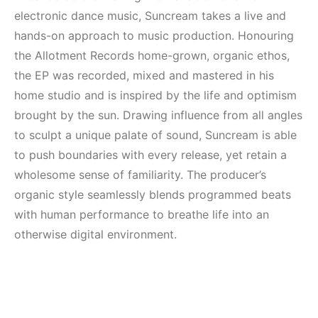
(House, Techno,
Mekanları ve
electronic dance music, Suncream takes a live and
Downtempo)
Etkinlikleri 2023
(Downtempo,
hands-on approach to music production. Honouring
HEMEN İNCELE
House, Techno)
the Allotment Records home-grown, organic ethos,
the EP was recorded, mixed and mastered in his
HEMEN İNCELE
home studio and is inspired by the life and optimism
brought by the sun. Drawing influence from all angles
to sculpt a unique palate of sound, Suncream is able
to push boundaries with every release, yet retain a
wholesome sense of familiarity. The producer’s
organic style seamlessly blends programmed beats
with human performance to breathe life into an
otherwise digital environment.