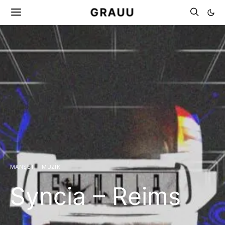
GRAUU
MANŞET
MÜZIK
Syncia – Reims