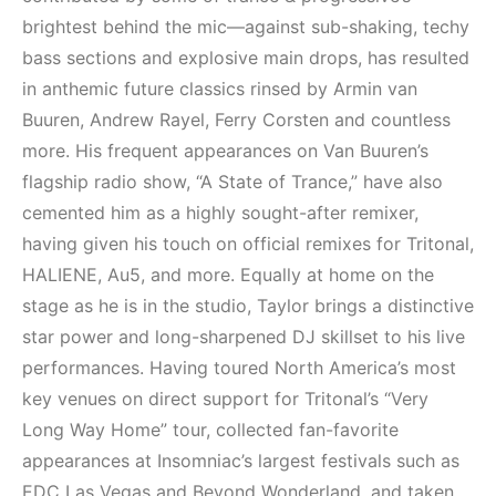
Elektronik Müzik
Elektronik Müzik
Mekanları 2022
Mekanı : CAVE
brightest behind the mic—against sub-shaking, techy
(House, Techno,
bass sections and explosive main drops, has resulted
HEMEN İNCELE
Downtempo)
in anthemic future classics rinsed by Armin van
Buuren, Andrew Rayel, Ferry Corsten and countless
HEMEN İNCELE
more. His frequent appearances on Van Buuren’s
flagship radio show, “A State of Trance,” have also
cemented him as a highly sought-after remixer,
having given his touch on official remixes for Tritonal,
HALIENE, Au5, and more. Equally at home on the
stage as he is in the studio, Taylor brings a distinctive
star power and long-sharpened DJ skillset to his live
performances. Having toured North America’s most
key venues on direct support for Tritonal’s “Very
Long Way Home” tour, collected fan-favorite
appearances at Insomniac’s largest festivals such as
EDC Las Vegas and Beyond Wonderland, and taken