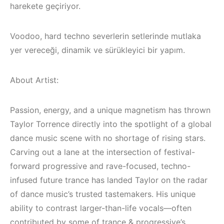
harekete geçiriyor.
Voodoo, hard techno severlerin setlerinde mutlaka
yer vereceği, dinamik ve sürükleyici bir yapım.
About Artist:
Passion, energy, and a unique magnetism has thrown
Taylor Torrence directly into the spotlight of a global
dance music scene with no shortage of rising stars.
Carving out a lane at the intersection of festival-
forward progressive and rave-focused, techno-
Çeşme / Bodrum /
infused future trance has landed Taylor on the radar
Akyaka /
of dance music’s trusted tastemakers. His unique
Marmaris /
ability to contrast larger-than-life vocals—often
Kuşadası /
İzmir ‘in Yeni
contributed by some of trance & progressive’s