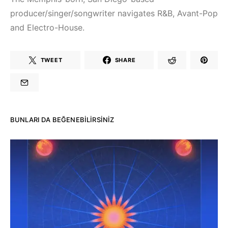
Elektronik Müzik
Mekanları ve
Mekanları 2022
Etkinlikleri 2023
producer/singer/songwriter navigates R&B, Avant-Pop
(House, Techno,
(Downtempo,
and Electro-House.
Downtempo)
House, Techno)
TWEET
SHARE
HEMEN İNCELE
HEMEN İNCELE
BUNLARI DA BEĞENEBILIRSINIZ