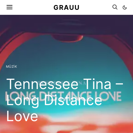
GRAUU
MÜZIK
Tennessee Tina –
Long Distance
Love