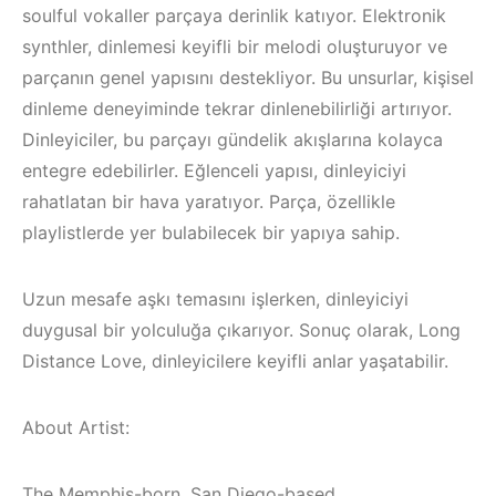
soulful vokaller parçaya derinlik katıyor. Elektronik
synthler, dinlemesi keyifli bir melodi oluşturuyor ve
parçanın genel yapısını destekliyor. Bu unsurlar, kişisel
dinleme deneyiminde tekrar dinlenebilirliği artırıyor.
Dinleyiciler, bu parçayı gündelik akışlarına kolayca
entegre edebilirler. Eğlenceli yapısı, dinleyiciyi
rahatlatan bir hava yaratıyor. Parça, özellikle
playlistlerde yer bulabilecek bir yapıya sahip.
Uzun mesafe aşkı temasını işlerken, dinleyiciyi
duygusal bir yolculuğa çıkarıyor. Sonuç olarak, Long
Distance Love, dinleyicilere keyifli anlar yaşatabilir.
Çeşme / Bodrum /
Bodrum / Çeşme 
Akyaka /
Alaçatı / Akyaka /
About Artist:
Marmaris /
Kuşadası /
Kuşadası /
Elektronik Müzik
The Memphis-born, San Diego-based