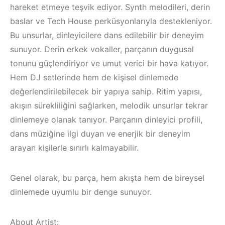
hareket etmeye teşvik ediyor. Synth melodileri, derin
baslar ve Tech House perküsyonlarıyla destekleniyor.
Bu unsurlar, dinleyicilere dans edilebilir bir deneyim
sunuyor. Derin erkek vokaller, parçanın duygusal
tonunu güçlendiriyor ve umut verici bir hava katıyor.
Hem DJ setlerinde hem de kişisel dinlemede
değerlendirilebilecek bir yapıya sahip. Ritim yapısı,
akışın sürekliliğini sağlarken, melodik unsurlar tekrar
dinlemeye olanak tanıyor. Parçanın dinleyici profili,
dans müziğine ilgi duyan ve enerjik bir deneyim
arayan kişilerle sınırlı kalmayabilir.
Genel olarak, bu parça, hem akışta hem de bireysel
Çeşme /
dinlemede uyumlu bir denge sunuyor.
Elektronik Müzik
Mekanları 2022 –
İzmir ‘in Yeni
About Artist: