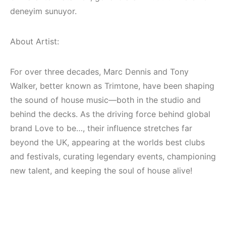
Elektronik Müzik
Elektronik Müzik
deneyim sunuyor.
Mekanları 2022
Mekanı : CAVE
(House, Techno,
HEMEN İNCELE
Downtempo)
About Artist:
HEMEN İNCELE
For over three decades, Marc Dennis and Tony
Walker, better known as Trimtone, have been shaping
the sound of house music—both in the studio and
behind the decks. As the driving force behind global
brand Love to be…, their influence stretches far
beyond the UK, appearing at the worlds best clubs
and festivals, curating legendary events, championing
new talent, and keeping the soul of house alive!