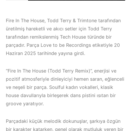
Fire In The House, Todd Terry & Trimtone tarafından
üretilmiş hareketli ve akıcı setler için Todd Terry
tarafından remikslenmiş Tech House türünde bir
parçadır. Parça Love to be Recordings etiketiyle 20
Haziran 2025 tarihinde yayına girdi.
“Fire In The House (Todd Terry Remix)”, enerjisi ve
pozitif atmosferiyle dinleyiciyi hemen saran, eğlenceli
ve neşeli bir parça. Soulful kadın vokalleri, klasik
house davullarıyla birleşerek dans pistini ısıtan bir
Çeşme / Bodrum /
groove yaratıyor.
Akyaka /
Marmaris /
Parçadaki küçük melodik dokunuşlar, şarkıya özgün
Kuşadası /
İzmir ‘in Yeni
bir karakter katarken, genel olarak mutluluk veren bir