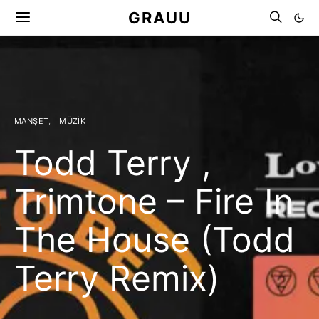
GRAUU
MANŞET
MÜZIK
Todd Terry ,
Trimtone – Fire In
The House (Todd
Terry Remix)