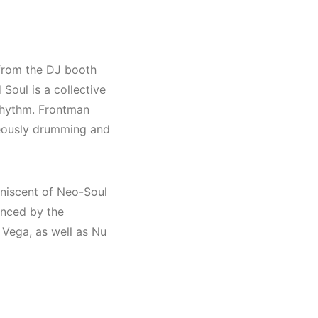
hno,
)
 from the DJ booth
Soul is a collective
 rhythm. Frontman
neously drumming and
iniscent of Neo-Soul
enced by the
Vega, as well as Nu