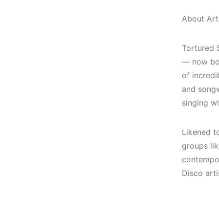
(House, Techno,
Mekanları ve
Downtempo)
Etkinlikleri 2023
About Arti
(Downtempo,
HEMEN İNCELE
House, Techno)
Tortured 
— now boa
HEMEN İNCELE
of incred
and songw
singing wi
Likened t
groups li
contempor
Disco art