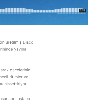
çin üretilmiş Disco
rihinde yayına
larak gecelerinin
celi ritimler ve
 hissettiriyor.
çatı
Müzik
nsurlarını ustaca
023 –