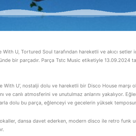
e With U, Tortured Soul tarafından hareketli ve akıcı setler i
nde bir parçadır. Parça Tstc Music etiketiyle 13.09.2024 ta
ve With U’, nostalji dolu ve hareketli bir Disco House marşı o
nı ve canlı atmosferini ve unutulmaz anlarını yakalıyor. Eğlen
/
Çeşme / Bodrum /
larla dolu bu parça, eğlenceyi ve gecelerin yüksek temposunu
Akyaka /
Çeşme / Ala
Marmaris /
Elektronik 
okaller, dansa davet ederken, modern disco ile retro funk u
Kuşadası /
Mekanları 2
or.