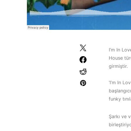
I’m In Lov
House türü
girmiştir.
‘I’m In Lo
başlangıcı
Bodrum / Çeşme 
funky tını
Çeşme /
Alaçatı / Akyaka /
Elektronik Müzik
Kuşadası /
Şarkı ve v
Mekanları 2022 –
Elektronik Müzik
birleştiriy