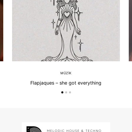
MÜZIK
Flapjaques – she got everything