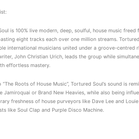
Elektronik Müzik
(House, Tec
Mekanları 2022
Downtempo
st:
(House, Techno,
HEMEN İNCELE
Downtempo)
Soul is 100% live modern, deep, soulful, house music freed
sting eight tracks each over one million streams. Tortured 
HEMEN İNCELE
ible international musicians united under a groove-centred
riter, John Christian Urich, leads the group while simulta
th effortless mastery.
o “The Roots of House Music”, Tortured Soul’s sound is rem
ke Jamiroquai or Brand New Heavies, while also being influ
ary freshness of house purveyors like Dave Lee and Louie 
ists like Soul Clap and Purple Disco Machine.