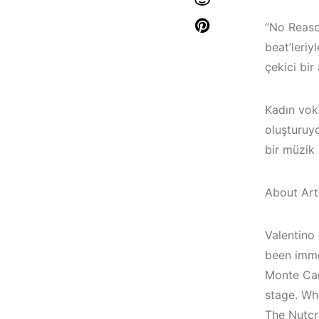
“No Reason
beat’leriy
çekici bir
Kadın voka
oluşturuy
bir müzik
About Arti
Valentino 
Çeşme / Bodrum 
been imme
Çeşme /
Akyaka /
Monte Car
Elektronik Müzik
Marmaris /
stage. Wh
Mekanları 2022 –
Kuşadası /
The Nutcr