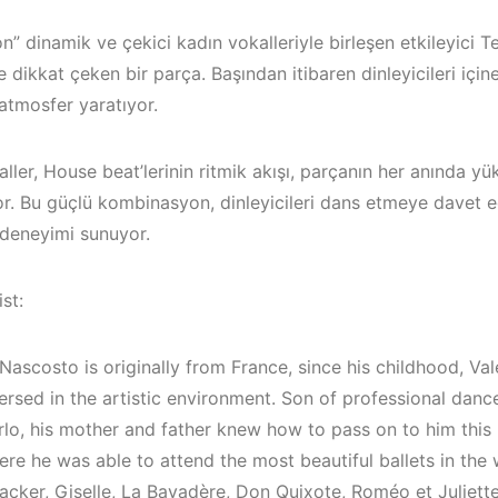
” dinamik ve çekici kadın vokalleriyle birleşen etkileyici 
le dikkat çeken bir parça. Başından itibaren dinleyicileri içi
 atmosfer yaratıyor.
ller, House beat’lerinin ritmik akışı, parçanın her anında yük
or. Bu güçlü kombinasyon, dinleyicileri dans etmeye davet 
 deneyimi sunuyor.
st:
Nascosto is originally from France, since his childhood, Va
/
Bodrum / Çeşme /
rsed in the artistic environment. Son of professional dance
Alaçatı / Akyaka /
Çeşme / Ala
lo, his mother and father knew how to pass on to him this 
Kuşadası /
Elektronik 
ere he was able to attend the most beautiful ballets in the
Elektronik Müzik
Mekanları 2
acker, Giselle, La Bayadère, Don Quixote, Roméo et Juliett