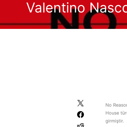
Valentino Nasc
No Reason,
House türü
girmiştir.