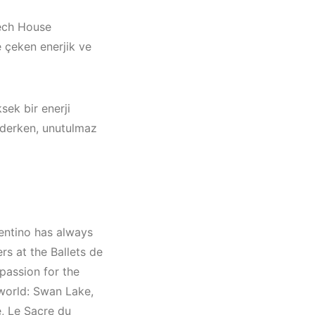
Tech House
ne çeken enerjik ve
sek bir enerji
ederken, unutulmaz
lentino has always
rs at the Ballets de
çatı
passion for the
Müzik
 world: Swan Lake,
023 –
e, Le Sacre du