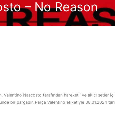
osto – No Reason
 Valentino Nascosto tarafından hareketli ve akıcı setler içi
nde bir parçadır. Parça Valentino etiketiyle 08.01.2024 tar