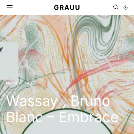
GRAUU
MANŞET
MÜZIK
Wassay , Bruno
Blanc – Embrace