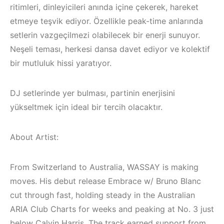
ritimleri, dinleyicileri anında içine çekerek, hareket
etmeye teşvik ediyor. Özellikle peak-time anlarında
setlerin vazgeçilmezi olabilecek bir enerji sunuyor.
Neşeli teması, herkesi dansa davet ediyor ve kolektif
bir mutluluk hissi yaratıyor.
DJ setlerinde yer bulması, partinin enerjisini
yükseltmek için ideal bir tercih olacaktır.
About Artist:
From Switzerland to Australia, WASSAY is making
Bodrum / Çeşme /
Çeşme / Bodrum 
moves. His debut release Embrace w/ Bruno Blanc
Alaçatı / Akyaka /
Akyaka /
Kuşadası /
Marmaris /
cut through fast, holding steady in the Australian
Elektronik Müzik
Kuşadası /
ARIA Club Charts for weeks and peaking at No. 3 just
below Calvin Harris. The track earned support from