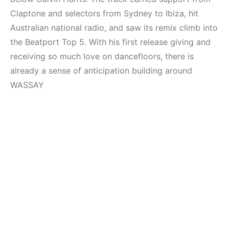
Mekanları ve
Elektronik Müzik
Etkinlikleri 2023
Mekanları 2022
Claptone and selectors from Sydney to Ibiza, hit
(Downtempo,
(House, Techno,
Australian national radio, and saw its remix climb into
House, Techno)
Downtempo)
the Beatport Top 5. With his first release giving and
receiving so much love on dancefloors, there is
HEMEN İNCELE
HEMEN İNCELE
already a sense of anticipation building around
WASSAY