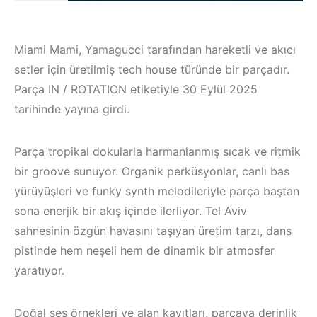
Miami Mami, Yamagucci tarafından hareketli ve akıcı
setler için üretilmiş tech house türünde bir parçadır.
Parça IN / ROTATION etiketiyle 30 Eylül 2025
tarihinde yayına girdi.
Parça tropikal dokularla harmanlanmış sıcak ve ritmik
bir groove sunuyor. Organik perküsyonlar, canlı bas
yürüyüşleri ve funky synth melodileriyle parça baştan
sona enerjik bir akış içinde ilerliyor. Tel Aviv
sahnesinin özgün havasını taşıyan üretim tarzı, dans
Bodrum / Çeşme 
pistinde hem neşeli hem de dinamik bir atmosfer
Çeşme /
Alaçatı / Akyaka /
yaratıyor.
Elektronik Müzik
Kuşadası /
Mekanları 2022 –
Elektronik Müzik
Doğal ses örnekleri ve alan kayıtları, parçaya derinlik