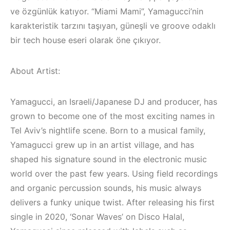
(House, Techno,
Mekanları ve
ve özgünlük katıyor. “Miami Mami”, Yamagucci’nin
Downtempo)
Etkinlikleri 2023
(Downtempo,
karakteristik tarzını taşıyan, güneşli ve groove odaklı
HEMEN İNCELE
House, Techno)
bir tech house eseri olarak öne çıkıyor.
HEMEN İNCELE
About Artist:
Yamagucci, an Israeli/Japanese DJ and producer, has
grown to become one of the most exciting names in
Tel Aviv’s nightlife scene. Born to a musical family,
Yamagucci grew up in an artist village, and has
shaped his signature sound in the electronic music
world over the past few years. Using field recordings
and organic percussion sounds, his music always
delivers a funky unique twist. After releasing his first
single in 2020, ‘Sonar Waves’ on Disco Halal,