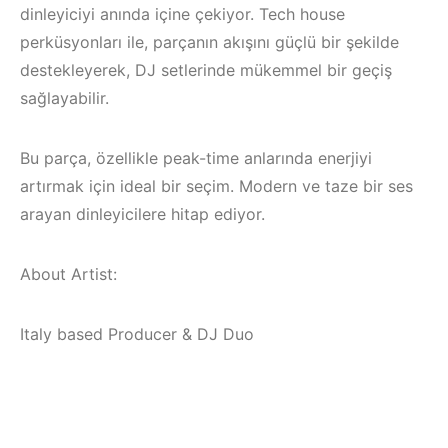
dinleyiciyi anında içine çekiyor. Tech house
perküsyonları ile, parçanın akışını güçlü bir şekilde
destekleyerek, DJ setlerinde mükemmel bir geçiş
sağlayabilir.
Bu parça, özellikle peak-time anlarında enerjiyi
artırmak için ideal bir seçim. Modern ve taze bir ses
arayan dinleyicilere hitap ediyor.
About Artist:
Italy based Producer & DJ Duo
Çeşme / Bodrum 
Akyaka /
Marmaris /
İzmir ‘in Yeni
Kuşadası /