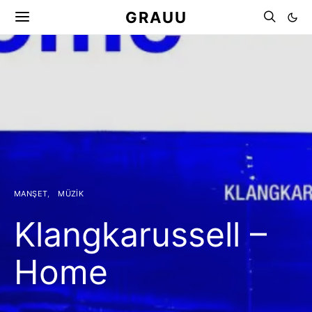
GRAUU
MANŞET
MÜZIK
Klangkarussell –
Home