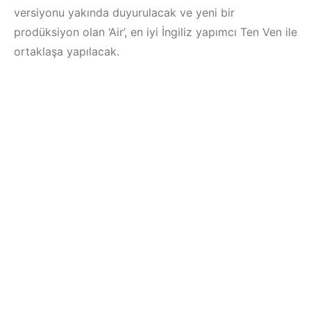
versiyonu yakında duyurulacak ve yeni bir
prodüksiyon olan ‘Air’, en iyi İngiliz yapımcı Ten Ven ile
ortaklaşa yapılacak.
Çeşme / Bodrum 
Çeşme /
Akyaka /
Elektronik Müzik
Marmaris /
Mekanları 2022 –
Kuşadası /