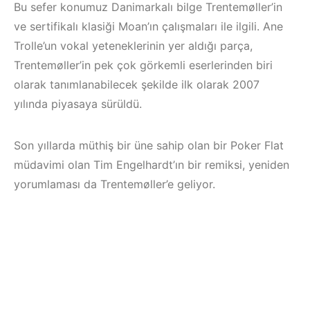
Bu sefer konumuz Danimarkalı bilge Trentemøller’in
ve sertifikalı klasiği Moan’ın çalışmaları ile ilgili. Ane
Trolle’un vokal yeteneklerinin yer aldığı parça,
Trentemøller’in pek çok görkemli eserlerinden biri
olarak tanımlanabilecek şekilde ilk olarak 2007
yılında piyasaya sürüldü.
Son yıllarda müthiş bir üne sahip olan bir Poker Flat
müdavimi olan Tim Engelhardt’ın bir remiksi, yeniden
yorumlaması da Trentemøller’e geliyor.
Çeşme / Bodrum 
Çeşme /
Akyaka /
Elektronik Müzik
Marmaris /
Mekanları 2022 –
Kuşadası /