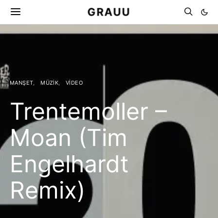
GRAUU
MANŞET
MÜZIK
VIDEO
Trentemoller –
Moan (Tim
Engelhardt
Remix)